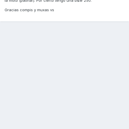
la moto (patinar). Por cierto tengo una b&w 250.
Gracias compis y muxas vs