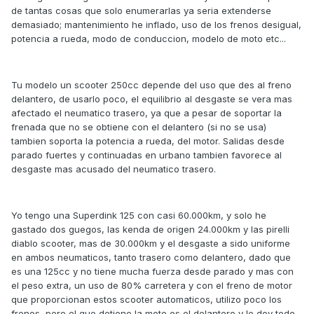
de tantas cosas que solo enumerarlas ya seria extenderse
demasiado; mantenimiento he inflado, uso de los frenos desigual,
potencia a rueda, modo de conduccion, modelo de moto etc...
Tu modelo un scooter 250cc depende del uso que des al freno
delantero, de usarlo poco, el equilibrio al desgaste se vera mas
afectado el neumatico trasero, ya que a pesar de soportar la
frenada que no se obtiene con el delantero (si no se usa)
tambien soporta la potencia a rueda, del motor. Salidas desde
parado fuertes y continuadas en urbano tambien favorece al
desgaste mas acusado del neumatico trasero.
Yo tengo una Superdink 125 con casi 60.000km, y solo he
gastado dos guegos, las kenda de origen 24.000km y las pirelli
diablo scooter, mas de 30.000km y el desgaste a sido uniforme
en ambos neumaticos, tanto trasero como delantero, dado que
es una 125cc y no tiene mucha fuerza desde parado y mas con
el peso extra, un uso de 80% carretera y con el freno de motor
que proporcionan estos scooter automaticos, utilizo poco los
frenos, pero el que detiene la moto es el delantero y le doy todo