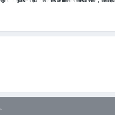
ragoza, segurisimo que aprendes un monton consultando y particip
s.