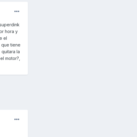
 superdink
or hora y
e el
 que tiene
quitara la
el motor?,