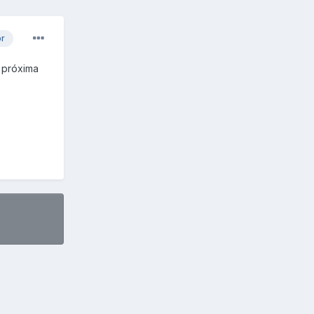
or
 próxima