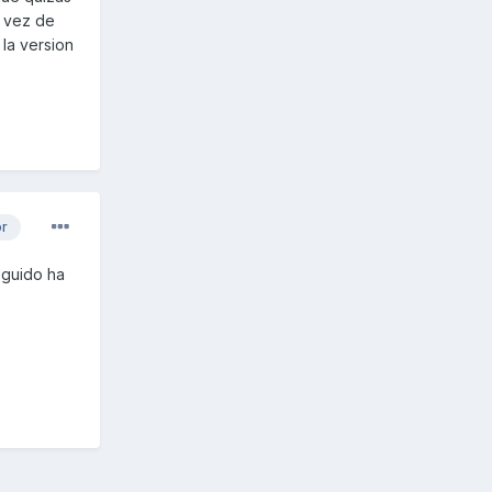
n vez de
la version
or
eguido ha