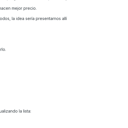
hacen mejor precio.
dos, la idea sería presentarnos allí
lo.
alizando la lista: