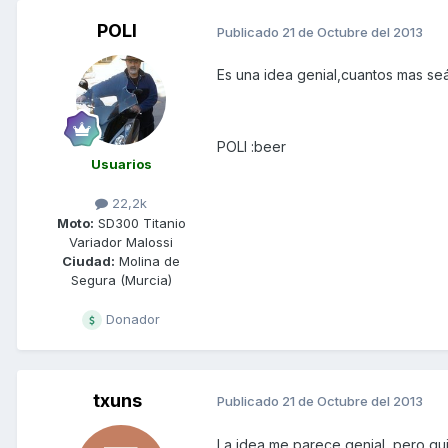
POLI
Publicado
21 de Octubre del 2013
Es una idea genial,cuantos mas seá
POLI :beer
Usuarios
22,2k
Moto:
SD300 Titanio
Variador Malossi
Ciudad:
Molina de
Segura (Murcia)
Donador
txuns
Publicado
21 de Octubre del 2013
La idea me parece genial, pero qui