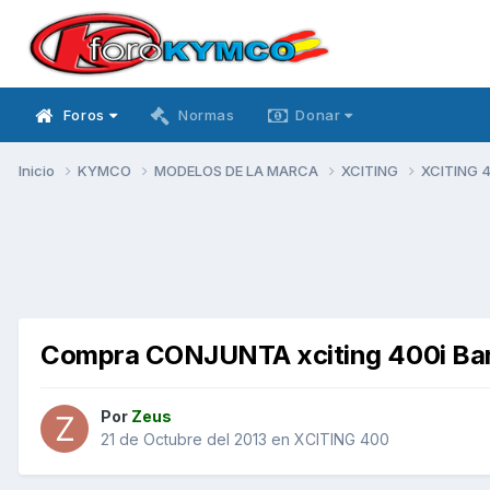
Foros
Normas
Donar
Inicio
KYMCO
MODELOS DE LA MARCA
XCITING
XCITING 
Compra CONJUNTA xciting 400i Ba
Por
Zeus
21 de Octubre del 2013
en
XCITING 400