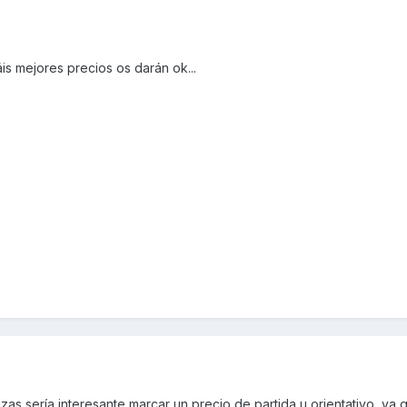
is mejores precios os darán ok...
zas sería interesante marcar un precio de partida u orientativo, ya 