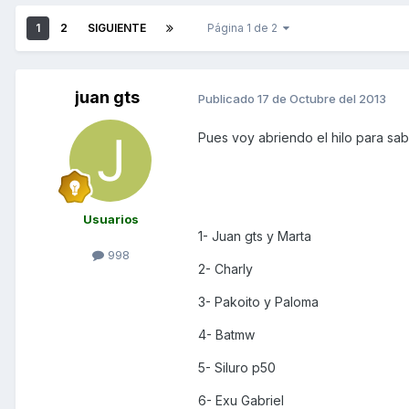
1
2
SIGUIENTE
Página 1 de 2
juan gts
Publicado
17 de Octubre del 2013
Pues voy abriendo el hilo para sab
Usuarios
1- Juan gts y Marta
998
2- Charly
3- Pakoito y Paloma
4- Batmw
5- Siluro p50
6- Exu Gabriel