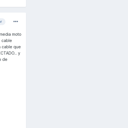
or
 media moto
n cable
un cable que
ECTADO... y
o de