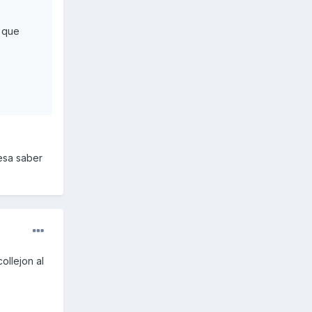
e que
esa saber
ollejon al