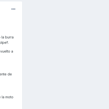
 la burra
lpe!!.
 vuelto a
iente de
e la moto