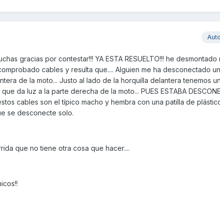
Aut
uchas gracias por contestar!!! YA ESTA RESUELTO!!! he desmontado
, comprobado cables y resulta que.... Alguien me ha desconectado u
tera de la moto... Justo al lado de la horquilla delantera tenemos 
ro que da luz a la parte derecha de la moto... PUES ESTABA DESCON
estos cables son el típico macho y hembra con una patilla de plástic
que se desconecte solo.
ida que no tiene otra cosa que hacer....
icos!!