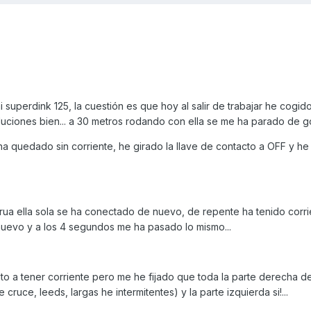
superdink 125, la cuestión es que hoy al salir de trabajar he cogido
uciones bien... a 30 metros rodando con ella se me ha parado de go
ha quedado sin corriente, he girado la llave de contacto a OFF y he
grua ella sola se ha conectado de nuevo, de repente ha tenido corr
uevo y a los 4 segundos me ha pasado lo mismo...
elto a tener corriente pero me he fijado que toda la parte derecha d
cruce, leeds, largas he intermitentes) y la parte izquierda si!...