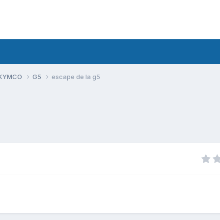
 KYMCO
G5
escape de la g5