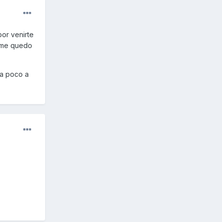
por venirte
a me quedo
ja poco a