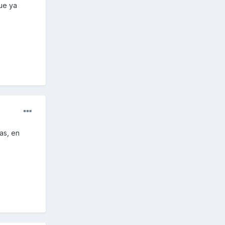
ue ya
as, en