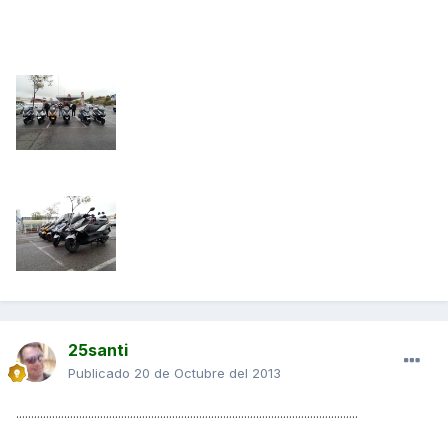
25santi
Publicado
20 de Octubre del 2013
..................................................................................................................