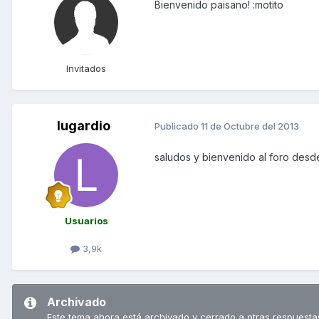
Bienvenido paisano! :motito
Invitados
lugardio
Publicado
11 de Octubre del 2013
saludos y bienvenido al foro des
Usuarios
3,9k
Archivado
Este tema ahora está archivado y cerrado a otras respuesta