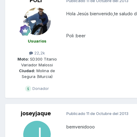
POLI
Publicado
11 de Octubre del 2013
Hola Jesús bienvenido,te saludo d
Poli :beer
Usuarios
22,2k
Moto:
SD300 Titanio
Variador Malossi
Ciudad:
Molina de
Segura (Murcia)
Donador
joseyjaque
Publicado
11 de Octubre del 2013
bemvenidooo