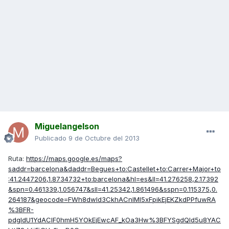
Miguelangelson
Publicado
9 de Octubre del 2013
Ruta:
https://maps.google.es/maps?
saddr=barcelona&daddr=Begues+to:Castellet+to:Carrer+Major+to
:41.2447206,1.8734732+to:barcelona&hl=es&ll=41.276258,2.17392
&spn=0.461339,1.056747&sll=41.25342,1.861496&sspn=0.115375,0.
264187&geocode=FWh8dwId3CkhACnlMI5xFpikEjEKZkdPPfuwRA
%3BFR-
pdgIdU1YdAClF0hmH5YOkEjEwcAF_kOa3Hw%3BFYSgdQId5u8YAC