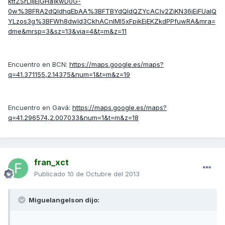
kttZSrLIijEjGHa1kwD0G-
0w%3BFRA2dQIdhqEbAA%3BFTBYdQIdQZYcAClv2ZiKN36jEjFUaIQ
YLzos3g%3BFWh8dwId3CkhACnlMI5xFpikEjEKZkdPPfuwRA&mra=
dme&mrsp=3&sz=13&via=4&t=m&z=11
Encuentro en BCN:
https://maps.google.es/maps?
q=41.371155,2.14375&num=1&t=m&z=19
Encuentro en Gavá:
https://maps.google.es/maps?
q=41.296574,2.007033&num=1&t=m&z=18
fran_xct
Publicado
10 de Octubre del 2013
Miguelangelson dijo: