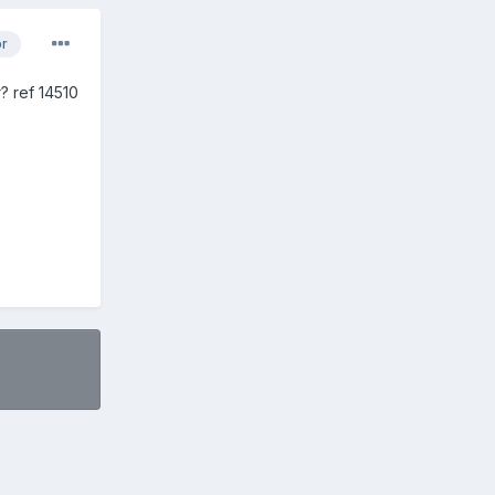
or
? ref 14510