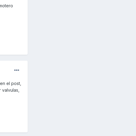
:motero
 en el post,
 valvulas,