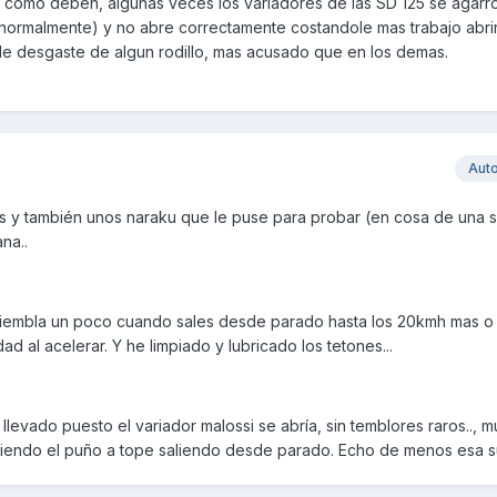
 como deben, algunas veces los variadores de las SD 125 se agarr
(normalmente) y no abre correctamente costandole mas trabajo abri
ble desgaste de algun rodillo, mas acusado que en los demas.
Aut
es y también unos naraku que le puse para probar (en cosa de una 
na..
etiembla un poco cuando sales desde parado hasta los 20kmh mas o
 al acelerar. Y he limpiado y lubricado los tetones...
evado puesto el variador malossi se abría, sin temblores raros.., 
orciendo el puño a tope saliendo desde parado. Echo de menos esa 