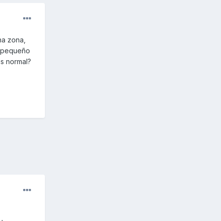
na zona,
n pequeño
es normal?