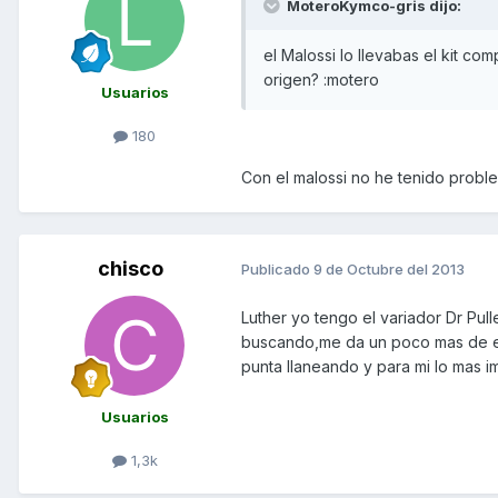
MoteroKymco-gris dijo:
el Malossi lo llevabas el kit co
origen? :motero
Usuarios
180
Con el malossi no he tenido proble
chisco
Publicado
9 de Octubre del 2013
Luther yo tengo el variador Dr Pu
buscando,me da un poco mas de em
punta llaneando y para mi lo mas i
Usuarios
1,3k