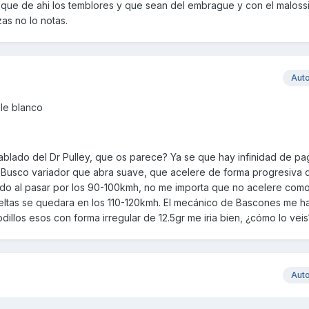
que de ahi los temblores y que sean del embrague y con el maloss
s no lo notas.
Aut
lle blanco
hablado del Dr Pulley, que os parece? Ya se que hay infinidad de pa
o... Busco variador que abra suave, que acelere de forma progresiva
o al pasar por los 90-100kmh, no me importa que no acelere com
eltas se quedara en los 110-120kmh. El mecánico de Bascones me h
illos esos con forma irregular de 12.5gr me iria bien, ¿cómo lo veis
Aut