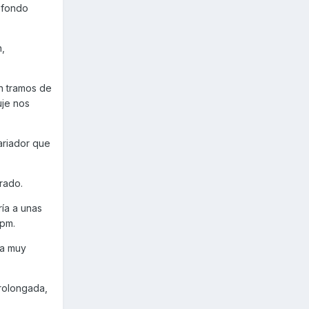
 fondo
,
n tramos de
uje nos
ariador que
rado.
ía a unas
rpm.
ea muy
rolongada,