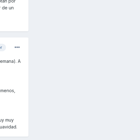
otan por
r de un
or
semana). A
 menos,
muy muy
suavidad.