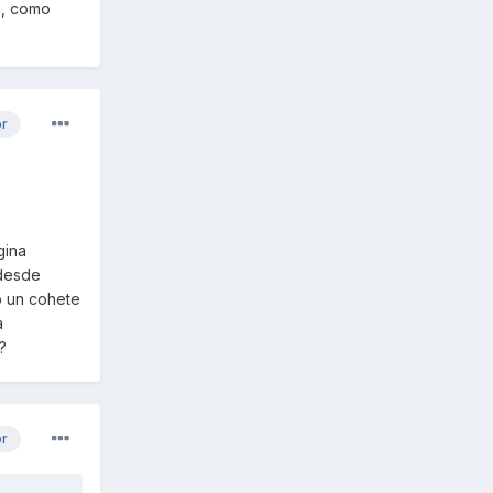
i, como
or
gina
 desde
o un cohete
a
?
or