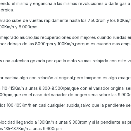
endo el mismo y engancha a las mismas revoluciones,o darle gas a
érgica.
rado sube de vueltas rápidamente hasta los 7.500rpm y los 80Km/h
 100Km/h y 8.000rpm.
a mejorado mucho,las recuperaciones son mejores cuando ruedas e
aja por debajo de las 8000rpm y 100Km/h,porque es cuando mas emp
es una autentica gozada por que la moto va mas relajada con este v
or cambia algo con relación al original,pero tampoco es algo exage
110-115Km/h a unas 8.300-8.500rpm,que con el variador original ser
0rpm,que en el caso del variador de origen seria sobre las 9.900
 los 100-105Km/h en casi cualquier subida,salvo que la pendiente s
locidad llegando a 130Km/h a unas 9.300rpm y si la pendiente es p
los 135-137Km/h a unas 9.600rpm.