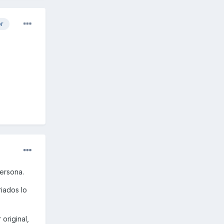
or
ersona.
iados lo
original,