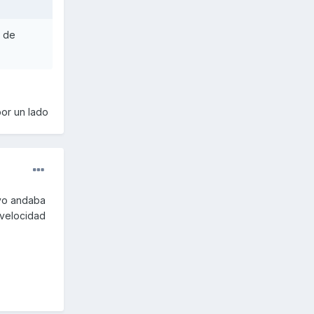
r de
por un lado
 yo andaba
 velocidad