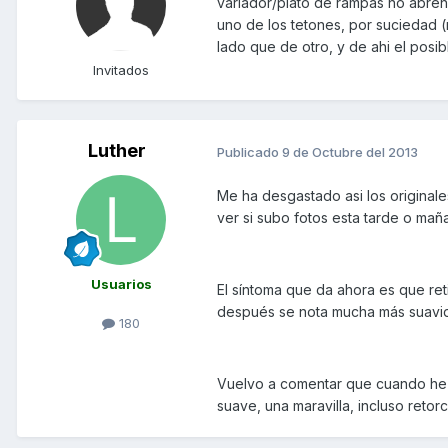
variador/plato de rampas no abren
uno de los tetones, por suciedad 
lado que de otro, y de ahi el posi
Invitados
Luther
Publicado
9 de Octubre del 2013
Me ha desgastado asi los original
ver si subo fotos esta tarde o maña
Usuarios
El síntoma que da ahora es que r
después se nota mucha más suavidad
180
Vuelvo a comentar que cuando he ll
suave, una maravilla, incluso ret