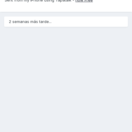
Sent from my iPhone using Tapatalk -
now Free
2 semanas más tarde...