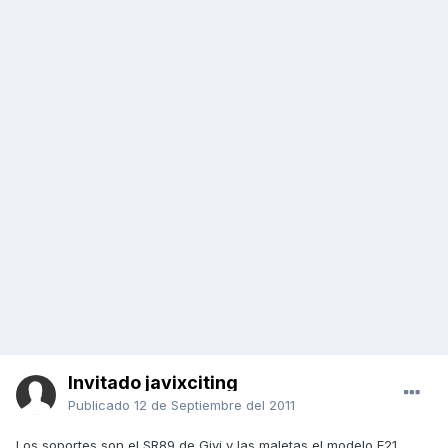
Invitado javixciting
Publicado
12 de Septiembre del 2011
Los soportes son el SR89 de Givi y las maletas el modelo E21