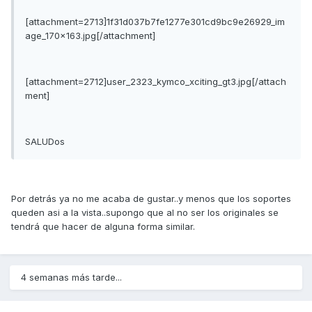
[attachment=2713]1f31d037b7fe1277e301cd9bc9e26929_im
age_170x163.jpg[/attachment]
[attachment=2712]user_2323_kymco_xciting_gt3.jpg[/attach
ment]
SALUDos
Por detrás ya no me acaba de gustar..y menos que los soportes
queden asi a la vista..supongo que al no ser los originales se
tendrá que hacer de alguna forma similar.
4 semanas más tarde...