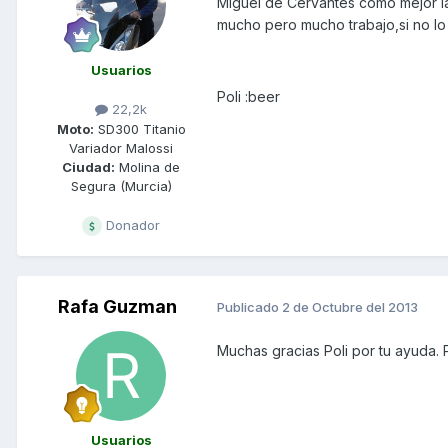
Miguel de Cervantes como mejor la
mucho pero mucho trabajo,si no lo v
Usuarios
Poli :beer
22,2k
Moto:
SD300 Titanio
Variador Malossi
Ciudad:
Molina de
Segura (Murcia)
Donador
Rafa Guzman
Publicado
2 de Octubre del 2013
Muchas gracias Poli por tu ayuda. P
Usuarios