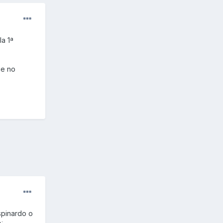
la 1ª
ue no
spinardo o