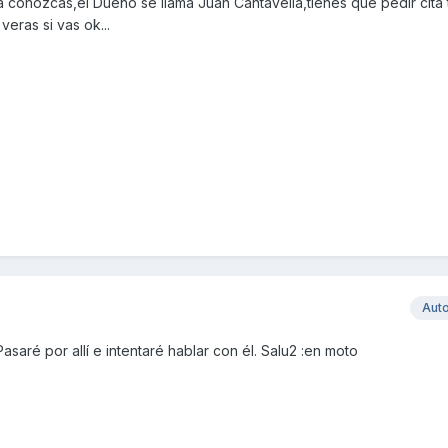
 conozcas,el Dueño se llama Juan Cantavella,tienes que pedir cita 
eras si vas ok...
Aut
asaré por allí e intentaré hablar con él. Salu2 :en moto