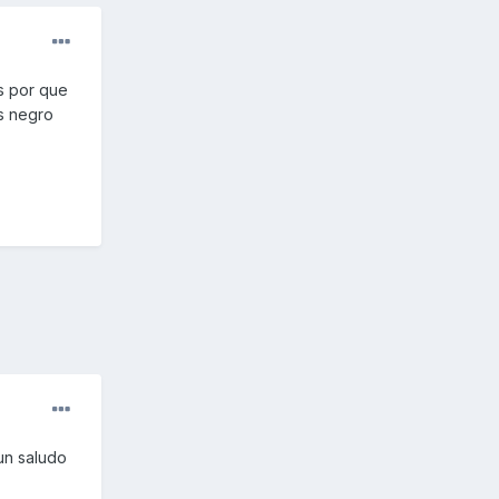
s por que
s negro
 un saludo