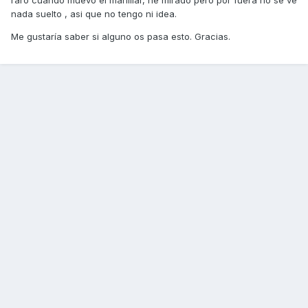
raro cuando muevo el manillar, he mirado pero por fuera no se ve
nada suelto , asi que no tengo ni idea.
Me gustaría saber si alguno os pasa esto. Gracias.