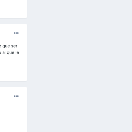
e que ser
 al que le