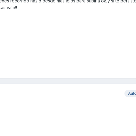
ienes recorrido hazlo desde mas lejos para subirla ok,y si te persiste
as vale!!
Aut