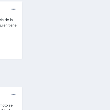
ia de la
uien tiene
 moto se