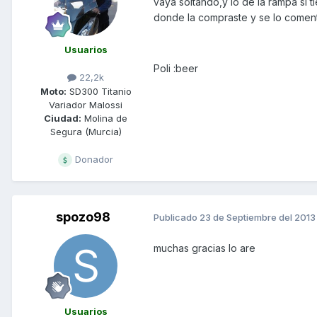
vaya soltando,y lo de la rampa si t
donde la compraste y se lo coment
Usuarios
Poli :beer
22,2k
Moto:
SD300 Titanio
Variador Malossi
Ciudad:
Molina de
Segura (Murcia)
Donador
spozo98
Publicado
23 de Septiembre del 2013
muchas gracias lo are
Usuarios