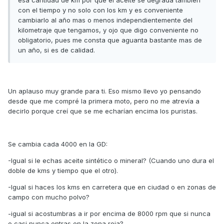
esa cantidad de km por que el aceite se degrada tambien
con el tiempo y no solo con los km y es conveniente
cambiarlo al año mas o menos independientemente del
kilometraje que tengamos, y ojo que digo conveniente no
obligatorio, pues me consta que aguanta bastante mas de
un año, si es de calidad.
Un aplauso muy grande para ti. Eso mismo llevo yo pensando
desde que me compré la primera moto, pero no me atrevía a
decirlo porque creí que se me echarían encima los puristas.
Se cambia cada 4000 en la GD:
-Igual si le echas aceite sintético o mineral? (Cuando uno dura el
doble de kms y tiempo que el otro).
-Igual si haces los kms en carretera que en ciudad o en zonas de
campo con mucho polvo?
-igual si acostumbras a ir por encima de 8000 rpm que si nunca
o casi nunca entras en la zona roja?