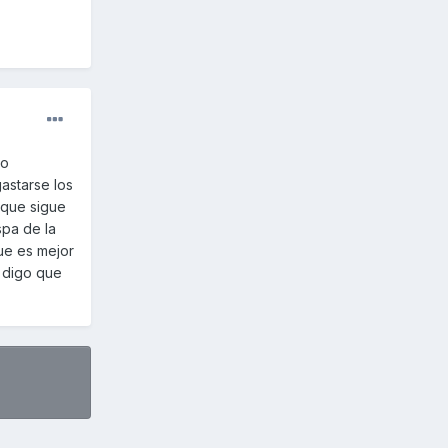
do
astarse los
 que sigue
spa de la
que es mejor
e digo que