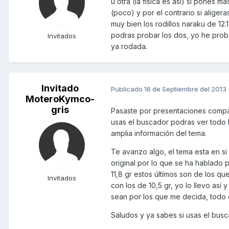
u otra (la fisica es asi) si pones 
(poco) y por el contrario si aliger
muy bien los rodillos naraku de 12.
podras probar los dos, yo he prob
Invitados
ya rodada.
Invitado
Publicado
16 de Septiembre del 2013
MoteroKymco-
gris
Pasaste por presentaciones compañe
usas el buscador podras ver todo 
amplia información del tema.
Te avanzo algo, el tema esta en si 
original por lo que se ha hablado po
11,8 gr estos últímos son de los q
Invitados
con los de 10,5 gr, yo lo llevo así 
sean por los que me decida, todo
Saludos y ya sabes si usas el busc