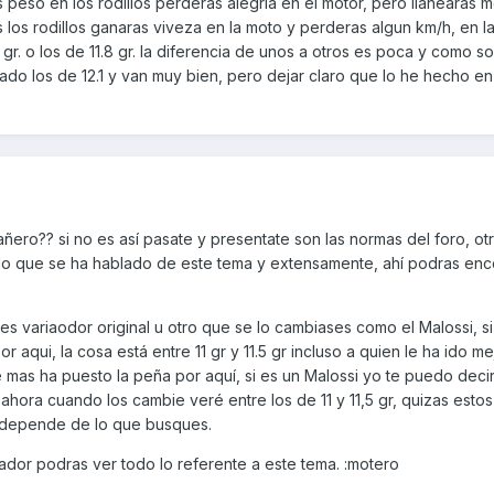
mas peso en los rodillos perderas alegria en el motor, pero llanearas 
as los rodillos ganaras viveza en la moto y perderas algun km/h, en 
1 gr. o los de 11.8 gr. la diferencia de unos a otros es poca y como s
ado los de 12.1 y van muy bien, pero dejar claro que lo he hecho e
ro?? si no es así pasate y presentate son las normas del foro, otr
lo que se ha hablado de este tema y extensamente, ahí podras enc
es variaodor original u otro que se lo cambiases como el Malossi, si
r aqui, la cosa está entre 11 gr y 11.5 gr incluso a quien le ha ido m
ue mas ha puesto la peña por aquí, si es un Malossi yo te puedo deci
y ahora cuando los cambie veré entre los de 11 y 11,5 gr, quizas estos
 depende de lo que busques.
ador podras ver todo lo referente a este tema. :motero