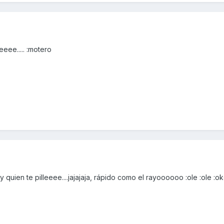
eee..... :motero
quien te pilleeee....jajajaja, rápido como el rayoooooo :ole :ole :o