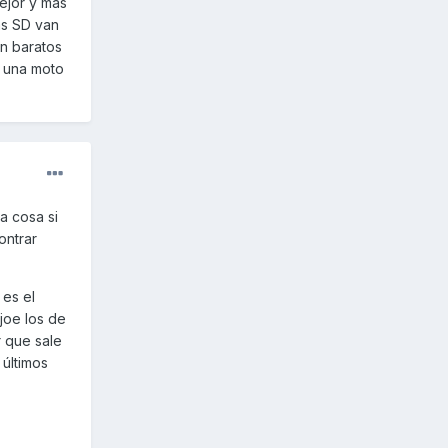
mejor y mas
las SD van
on baratos
n una moto
a cosa si
ontrar
 es el
ejoe los de
r que sale
 últimos