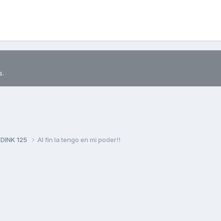
s.
 DINK 125
Al fin la tengo en mi poder!!