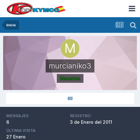
Inicio
murcianiko3
Usuarios
MENSAJES
REGISTRO:
6
3 de Enero del 2011
ÚLTIMA VISITA
27 Enero