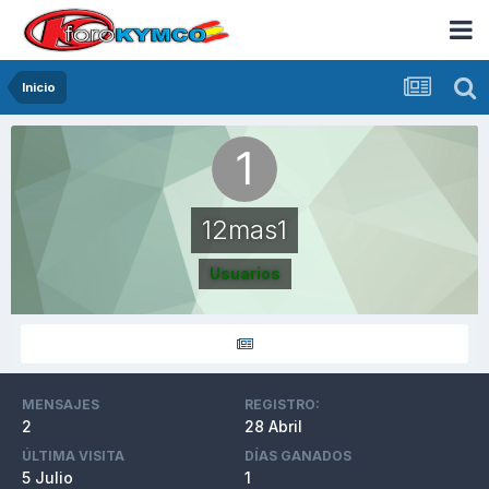
Inicio
12mas1
Usuarios
MENSAJES
REGISTRO:
2
28 Abril
ÚLTIMA VISITA
DÍAS GANADOS
5 Julio
1