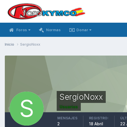
Foros
Normas
Donar
Inicio
SergioNoxx
SergioNoxx
Usuarios
MENSAJES
REGISTRO:
ÚLT
2
18 Abril
22 