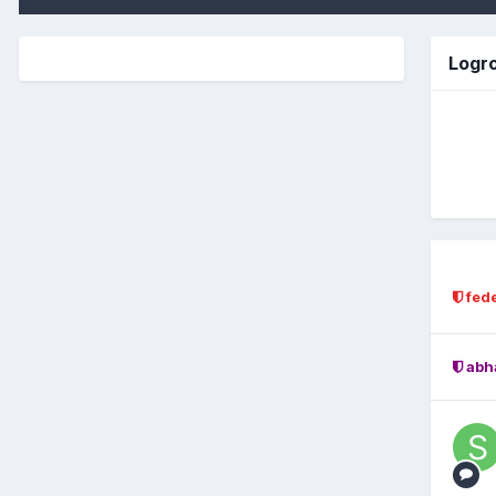
Logr
fed
abh