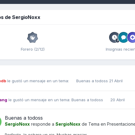
os de SergioNoxx
Forero (2/12)
Insignias recie
edb
le gustó un mensaje en un tema:
Buenas a todoss
21 Abril
ang
le gustó un mensaje en un tema:
Buenas a todoss
20 Abril
Buenas a todoss
SergioNoxx
responde a
SergioNoxx
de Tema en
Presentacion
Perfecto, le echare un ojo. Muchas gracias.