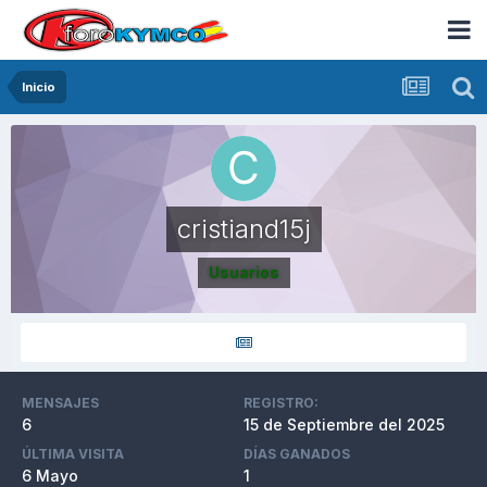
Inicio
cristiand15j
Usuarios
MENSAJES
REGISTRO:
6
15 de Septiembre del 2025
ÚLTIMA VISITA
DÍAS GANADOS
6 Mayo
1