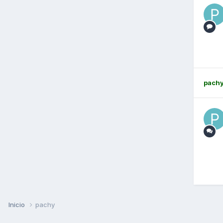
pach
Inicio
pachy