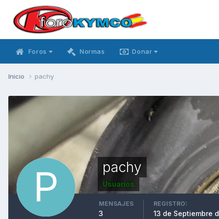
Foros
Normas
Donar
Inicio
pachy
pachy
Usuarios
MENSAJES
REGISTRO:
3
13 de Septiembre d