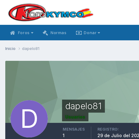
Foros
Normas
Donar
Inicio
dapelo81
dapelo81
Usuarios
MENSAJES
REGISTRO:
1
29 de Julio del 20