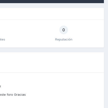
0
ntes
Reputación
s
este foro Gracias