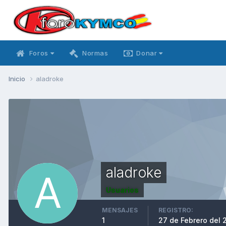
Foros
Normas
Donar
Inicio
aladroke
aladroke
Usuarios
MENSAJES
REGISTRO:
1
27 de Febrero del 