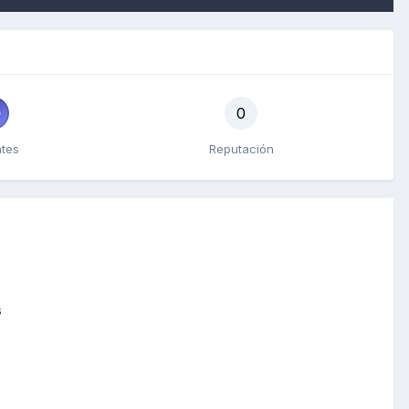
0
ntes
Reputación
s