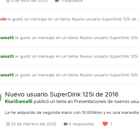
3 de Abril del 2025
1 respuesta
edb
le gustó un mensaje en un tema:
Nuevo usuario SuperDink 125i de
Sama15
le gustó un mensaje en un tema:
Nuevo usuario SuperDink 125i
Sama15
le gustó un mensaje en un tema:
Nuevo usuario SuperDink 125i
Sama15
le gustó un mensaje en un tema:
Nuevo usuario SuperDink 125i
Nuevo usuario SuperDink 125i de 2016
KiuriSama15
publicó un tema en
Presentaciones de nuevos usua
La he adquirido de segunda mano con 10.000kms y es una maravilla, 
25 de Febrero del 2025
4 respuestas
1