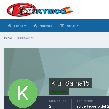
Foros
Normas
Donar
Inicio
KiuriSama15
KiuriSama15
Usuarios
MENSAJES
REGISTRO:
2
25 de Febrero del 