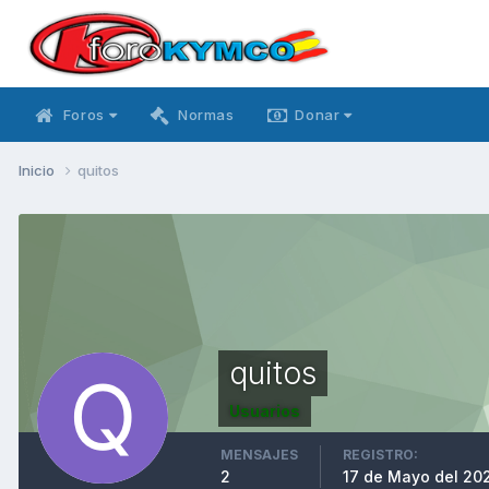
Foros
Normas
Donar
Inicio
quitos
quitos
Usuarios
MENSAJES
REGISTRO:
2
17 de Mayo del 20