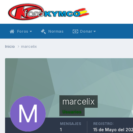
Foros
Normas
Donar
Inicio
marcelix
marcelix
Usuarios
MENSAJES
REGISTRO:
1
15 de Mayo del 20