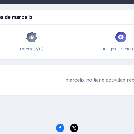
s de marcelix
Forero (2/12)
Insignias recien
marcelix no tiene actividad re