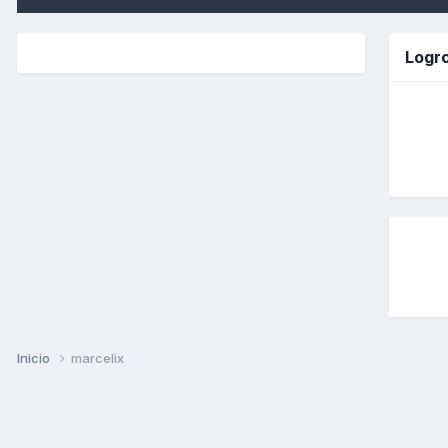
Logro
Inicio
marcelix