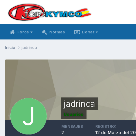
Foros
Normas
Donar
Inicio
jadrinca
jadrinca
Usuarios
MENSAJES
REGISTRO:
2
12 de Marzo del 2