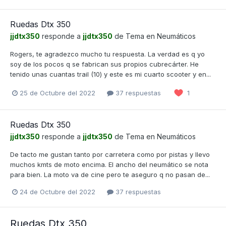
Ruedas Dtx 350
jjdtx350
responde a
jjdtx350
de Tema en
Neumáticos
Rogers, te agradezco mucho tu respuesta. La verdad es q yo
soy de los pocos q se fabrican sus propios cubrecárter. He
tenido unas cuantas trail (10) y este es mi cuarto scooter y en...
25 de Octubre del 2022
37 respuestas
1
Ruedas Dtx 350
jjdtx350
responde a
jjdtx350
de Tema en
Neumáticos
De tacto me gustan tanto por carretera como por pistas y llevo
muchos kmts de moto encima. El ancho del neumático se nota
para bien. La moto va de cine pero te aseguro q no pasan de...
24 de Octubre del 2022
37 respuestas
Ruedas Dtx 350