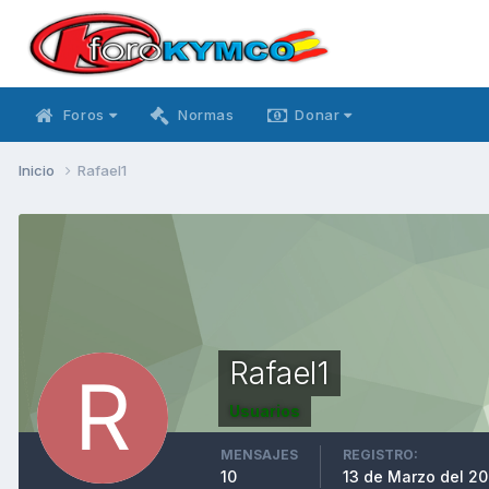
Foros
Normas
Donar
Inicio
Rafael1
Rafael1
Usuarios
MENSAJES
REGISTRO:
10
13 de Marzo del 20