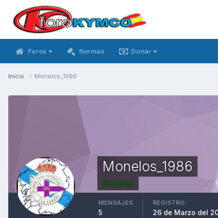
Foros
Normas
Donar
Inicio
Monelos_1986
Monelos_1986
Usuarios
MENSAJES
REGISTRO:
5
26 de Marzo del 2