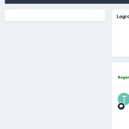
Logro
Roge