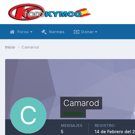
Foros
Normas
Donar
Inicio
Camarod
Camarod
Usuarios
MENSAJES
REGISTRO:
5
14 de Febrero del 