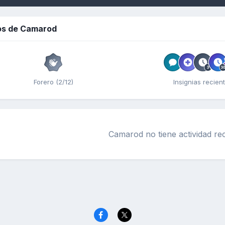
os de Camarod
Forero (2/12)
Insignias recien
Camarod no tiene actividad re