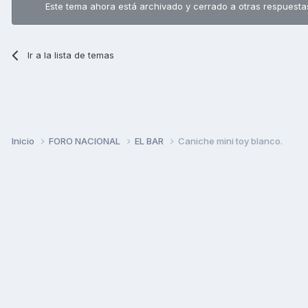
Este tema ahora está archivado y cerrado a otras respuesta
Ir a la lista de temas
Inicio
FORO NACIONAL
EL BAR
Caniche mini toy blanco.