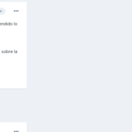
or
endido lo
 sobre la