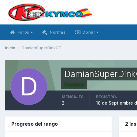
Foros
Normas
Donar
Inicio
DamianSuperDinkGT
DamianSuperDin
Usuarios
MENSAJES
REGISTRO:
2
18 de Septiembre d
Progreso del rango
2 In