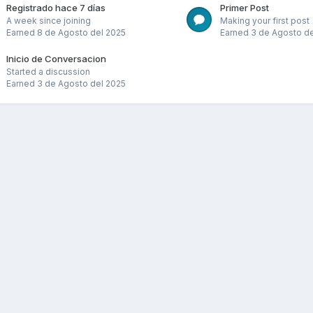
Registrado hace 7 días
Primer Post
A week since joining
Making your first post
Earned
8 de Agosto del 2025
Earned
3 de Agosto de
Inicio de Conversacion
Started a discussion
Earned
3 de Agosto del 2025