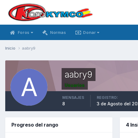
Foros
Normas
Donar
Inicio
aabry9
aabry9
Usuarios
MENSAJES
REGISTRO:
8
3 de Agosto del 2
Progreso del rango
4 In