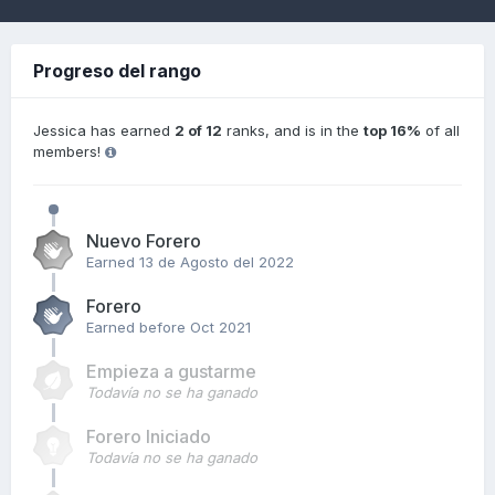
Progreso del rango
Jessica has earned
2 of 12
ranks, and is in the
top 16%
of all
members!
Nuevo Forero
Earned
13 de Agosto del 2022
Forero
Earned before Oct 2021
Empieza a gustarme
Todavía no se ha ganado
Forero Iniciado
Todavía no se ha ganado