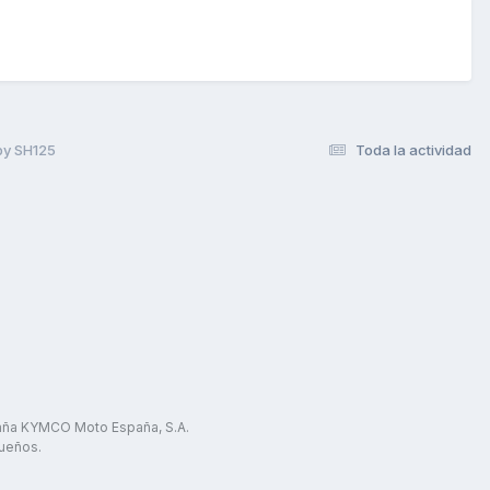
y SH125
Toda la actividad
paña KYMCO Moto España, S.A.
ueños.