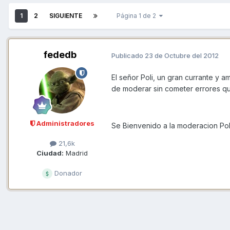
1
2
SIGUIENTE
Página 1 de 2
fededb
Publicado
23 de Octubre del 2012
El señor Poli, un gran currante y 
de moderar sin cometer errores qu
Administradores
Se Bienvenido a la moderacion Poli. 
21,6k
Ciudad:
Madrid
Donador