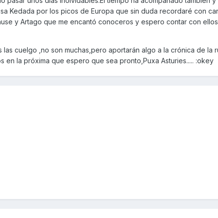
o pasar unos días inolvidables.El tiempo ha acompañado también y
losa Kedada por los picos de Europa que sin duda recordaré con car
use y Artago que me encantó conoceros y espero contar con ellos 
las cuelgo ,no son muchas,pero aportarán algo a la crónica de la r
 en la próxima que espero que sea pronto,Puxa Asturies..... :okey