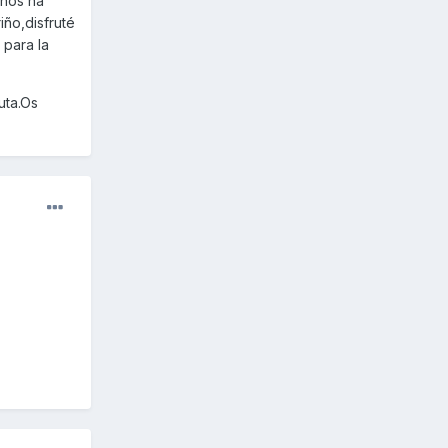
 nos ha
iño,disfruté
para la
uta.Os