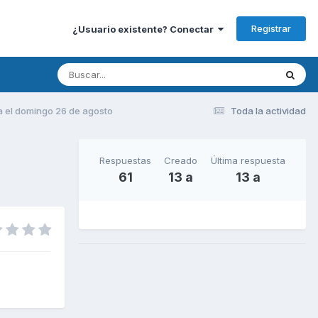
Registrar
¿Usuario existente? Conectar
a el domingo 26 de agosto
Toda la actividad
Respuestas
Creado
Última respuesta
61
13 a
13 a