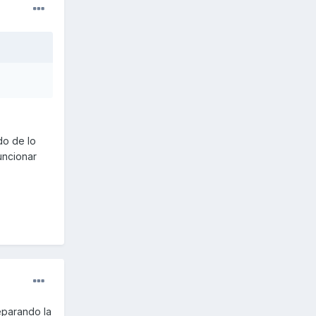
do de lo
uncionar
eparando la