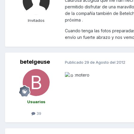
calurosa acogida que me han hech
permitido disfrutar de una maravil
de la compañía también de Betelch
próxima .
Invitados
Cuando tenga las fotos preparadas 
envío un fuerte abrazo y nos vemos
betelgeuse
Publicado
29 de Agosto del 2012
:motero
Usuarios
39