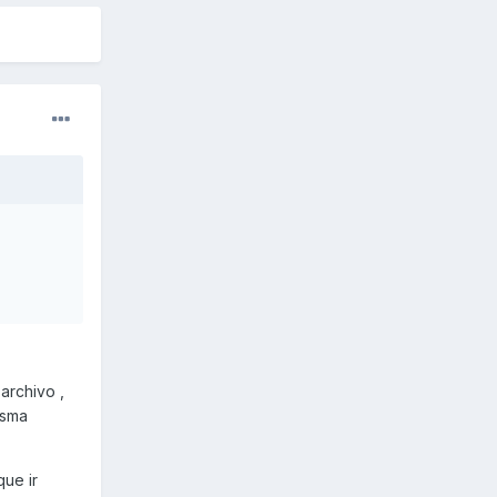
archivo ,
isma
que ir