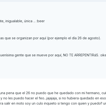
, inigualable, única ... :beer
as que se organizan por aquí (por ejemplo el día 26 de agosto).
buenísima gente que se mueve por aquí, NO TE ARREPENTIRáS. :ok
...una pena que el 26 no puedo que he quedado con mi hermano, cu
y no les puedo hacer el feo...jajajaja, si no hubiera quedado en eso
 salir en moto soy un culo inquieto si tengo con quien y puedo!! u