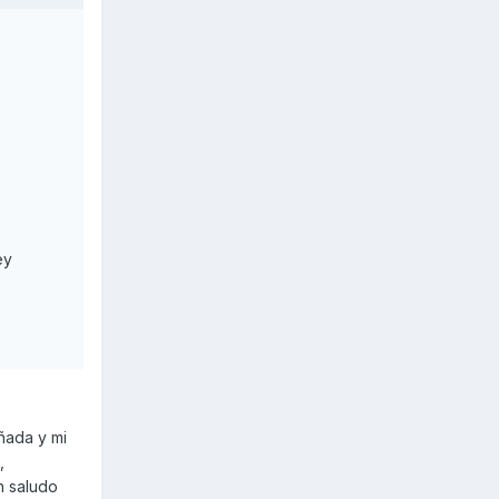
ey
ñada y mi
,
n saludo