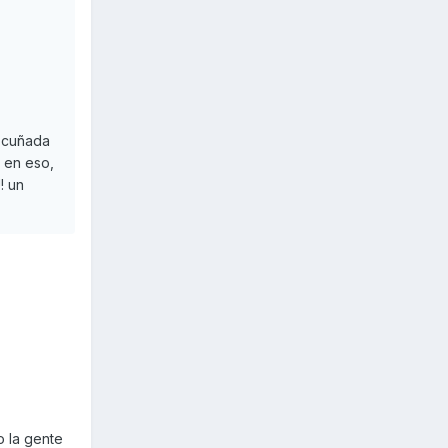
, cuñada
o en eso,
! un
o la gente