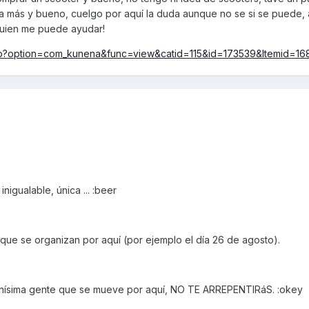
a más y bueno, cuelgo por aquí la duda aunque no se si se puede, 
lguien me puede ayudar!
hp?option=com_kunena&func=view&catid=115&id=173539&Itemid=16
nigualable, única ... :beer
que se organizan por aquí (por ejemplo el día 26 de agosto).
nísima gente que se mueve por aquí, NO TE ARREPENTIRáS. :okey