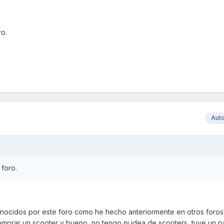
ro.
Aut
 foro.
nocidos por este foro como he hecho anteriormente en otros foros
mprar un scooter y bueno, no tengo ni idea de scooters, tuve un p