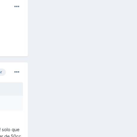
or
! solo que
ar de 50cc