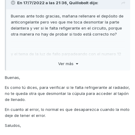
En 17/7/2022 a las 21:36,
Quillobolt
dijo:
Buenas ante todo gracias, mañana rellenare el depósito de
anticongelante pero veo que me toca desmontar la parte
delantera y ver si le falta refigerante en el circuito, porque
otra manera no hay de probar si todo está correcto no?
y el tema de la luz de fallo parpadeando con el numero 12
se puede borrar ?
Ver más
Buenas,
Es como tú dices, para verificar si le falta refrigerante al radiador,
no te queda otra que desmontar la cúpula para acceder al tapón
de llenado.
En cuanto al error, lo normal es que desaparezca cuando la moto
deje de tener el error.
Saludos,