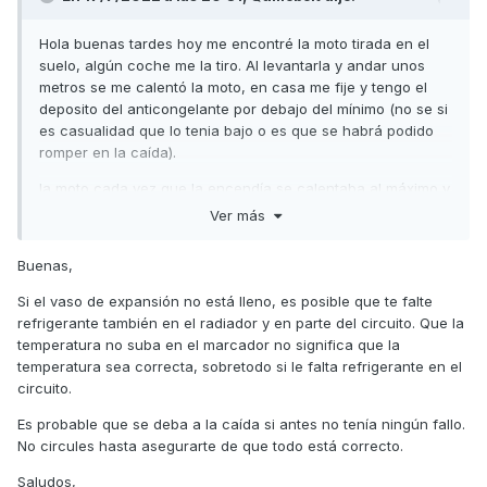
Hola buenas tardes hoy me encontré la moto tirada en el
suelo, algún coche me la tiro. Al levantarla y andar unos
metros se me calentó la moto, en casa me fije y tengo el
deposito del anticongelante por debajo del mínimo (no se si
es casualidad que lo tenia bajo o es que se habrá podido
romper en la caída).
la moto cada vez que la encendía se calentaba al máximo y
me saltaba el testigo fallo motor y el numero 12.
Ver más
a las horas la he probado entrando en carretera dejándolo
Buenas,
en relenti un buen rato y nada el nivel de temperatura en
dos rayas como siempre pero el testigo sigue.
Si el vaso de expansión no está lleno, es posible que te falte
refrigerante también en el radiador y en parte del circuito. Que la
temperatura no suba en el marcador no significa que la
mañana le rellenare el deposito del anticongelante, mi
temperatura sea correcta, sobretodo si le falta refrigerante en el
pregunta es si alguien la pasado algo similar y como
circuito.
resetear el fallo que le sale . Gracias
Es probable que se deba a la caída si antes no tenía ningún fallo.
No circules hasta asegurarte de que todo está correcto.
Saludos,