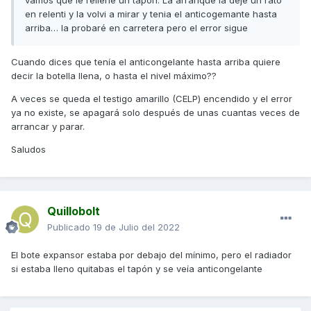
vamos que le rellene un tapón. La arranque la deje un rato
en relenti y la volvi a mirar y tenia el anticogemante hasta
arriba… la probaré en carretera pero el error sigue
Cuando dices que tenía el anticongelante hasta arriba quiere
decir la botella llena, o hasta el nivel máximo??
A veces se queda el testigo amarillo (CELP) encendido y el error
ya no existe, se apagará solo después de unas cuantas veces de
arrancar y parar.
Saludos
Quillobolt
Publicado
19 de Julio del 2022
El bote expansor estaba por debajo del mínimo, pero el radiador
si estaba lleno quitabas el tapón y se veía anticongelante