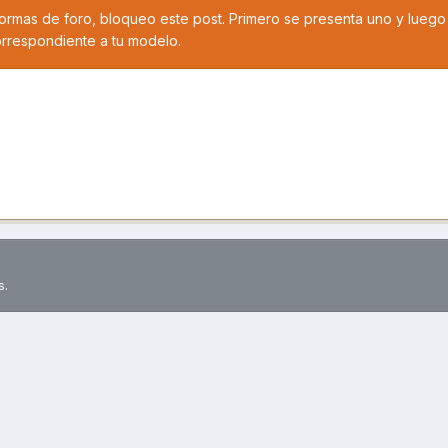
normas de foro, bloqueo este post. Primero se presenta uno y luego
orrespondiente a tu modelo.
s.