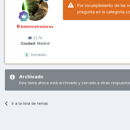
Por incumplimiento de las 
pregunta en la categoria c
Administradores
21,7k
Ciudad:
Madrid
Donador
Archivado
Este tema ahora está archivado y cerrado a otras respuesta
Ir a la lista de temas