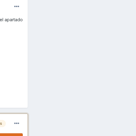
 el apartado
es