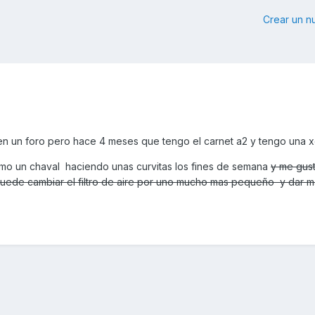
Crear un 
 en un foro pero hace 4 meses que tengo el carnet a2 y tengo una x
omo un chaval haciendo unas curvitas los fines de semana
y me gust
 puede cambiar el filtro de aire por uno mucho mas pequeño y dar 