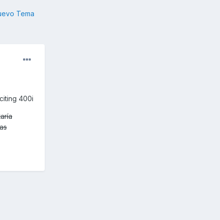
nuevo Tema
citing 400i
aría
mas