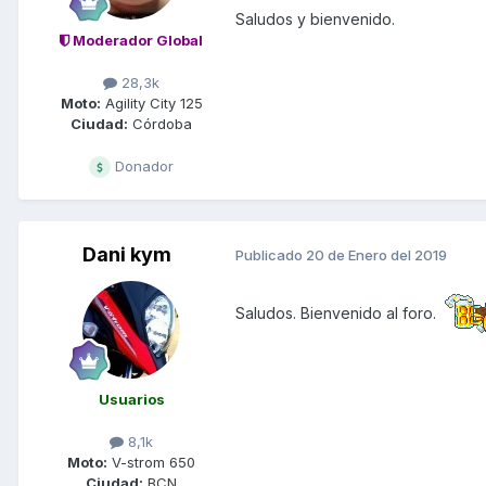
Saludos y bienvenido.
Moderador Global
28,3k
Moto:
Agility City 125
Ciudad:
Córdoba
Donador
Dani kym
Publicado
20 de Enero del 2019
Saludos. Bienvenido al foro.
Usuarios
8,1k
Moto:
V-strom 650
Ciudad:
BCN