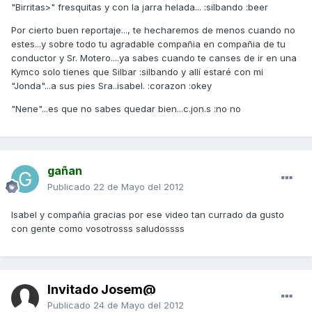
"Birritas>" fresquitas y con la jarra helada... :silbando :beer
Por cierto buen reportaje..., te hecharemos de menos cuando no
estes...y sobre todo tu agradable compañia en compañia de tu
conductor y Sr. Motero....ya sabes cuando te canses de ir en una
Kymco solo tienes que Silbar :silbando y allí estaré con mi
"Jonda"...a sus pies Sra..isabel. :corazon :okey
"Nene"...es que no sabes quedar bien...c.jon.s :no no
gañan
Publicado
22 de Mayo del 2012
Isabel y compañía gracias por ese video tan currado da gusto
con gente como vosotrosss saludossss
Invitado Josem@
Publicado
24 de Mayo del 2012